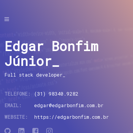
Edgar Bonfim
SOBRE
Júnior_
FORMAÇÕES
PORTFOLIO
Full stack developer_
DEPOIMENTOS
TELEFONE:
(31) 98340.9282
BLOG
EMAIL:
edgar@edgarbonfim.com.br
WEBSITE:
https://edgarbonfim.com.br
CONTATO